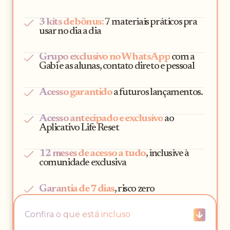
3 kits de bônus:
7 materiais práticos pra
usar no dia a dia
Grupo exclusivo no WhatsApp
com a
Gabi e as alunas, contato direto e pessoal
Acesso garantido
a futuros lançamentos.
Acesso antecipado e exclusivo
ao
Aplicativo Life Reset
12 meses de acesso a tudo
, inclusive à
comunidade exclusiva
Garantia de 7 dias
, risco zero
Confira o que está incluso