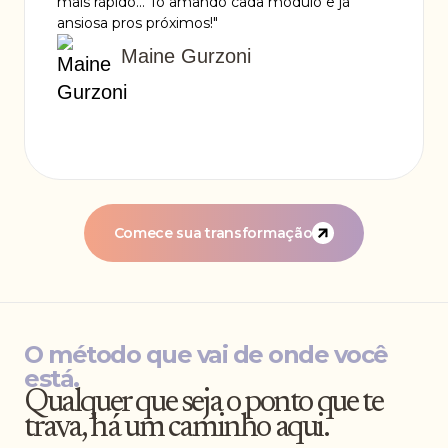
mais rápido... Tô amando cada módulo e já
ansiosa pros próximos!"
Maine Gurzoni
Comece sua transformação
O método que vai de onde você
está.
Qualquer que seja o ponto que te
trava, há um caminho aqui.