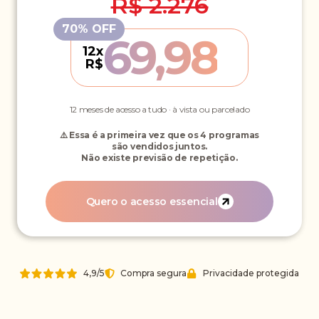
R$ 2.276
69,98
12x
R$
12 meses de acesso a tudo · à vista ou parcelado
⚠️ Essa é a primeira vez que os 4 programas
são vendidos juntos.
Não existe previsão de repetição.
Quero o acesso essencial
4,9/5
Compra segura
Privacidade protegida