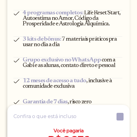
4 programas completos:
Life Reset Start,
Autoestima no Amor, Código da
Prosperidade e Astrologia Alquímica.
3 kits de bônus:
7 materiais práticos pra
usar no dia a dia
Grupo exclusivo no WhatsApp
com a
Gabi e as alunas, contato direto e pessoal
12 meses de acesso a tudo
, inclusive à
comunidade exclusiva
Garantia de 7 dias
, risco zero
Confira o que está incluso
Você pagaria